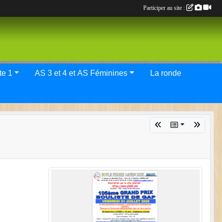
Participer au site :
tif Elite 1
AS 3 et 4 et AS Féminines
La ronde