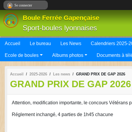
Panneau de gestion des cookies
Se connecter
Boule Ferrée Gapençaise
Sport-boules lyonnaises
Accueil
Le bureau
Les News
Calendriers 2025-
Ecole de boules
Albums photos
Documents à tél
Accueil
2025-2026
Les news
GRAND PRIX DE GAP 2026
GRAND PRIX DE GAP 2026
Attention, modification importante, le concours Vétérans 
Réglement inchangé, 4 parties de 1h45 chacune