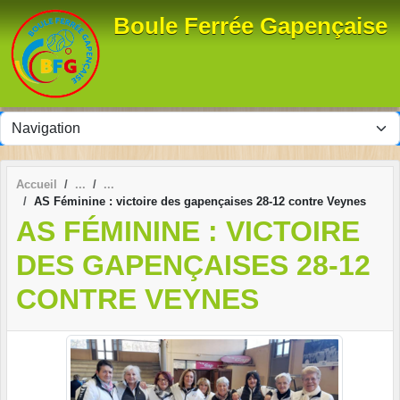
Panneau de gestion des cookies
Boule Ferrée Gapençaise
Accueil
AS Féminine : victoire des gapençaises 28-12 contre Veynes
AS FÉMININE : VICTOIRE
DES GAPENÇAISES 28-12
CONTRE VEYNES