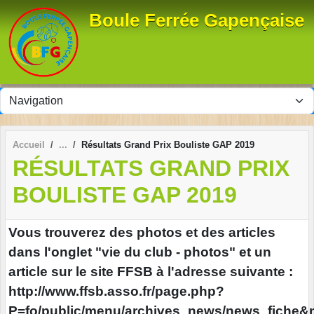
Panneau de gestion des cookies
Boule Ferrée Gapençaise
Accueil
Résultats Grand Prix Bouliste GAP 2019
RÉSULTATS GRAND PRIX
BOULISTE GAP 2019
Vous trouverez des photos et des articles
dans l'onglet "vie du club - photos" et un
article sur le site FFSB à l'adresse suivante :
http://www.ffsb.asso.fr/page.php?
P=fo/public/menu/archives_news/news_fiche&