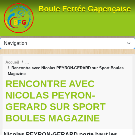
Panneau de gestion des cookies
Boule Ferrée Gapençaise
Accueil
Rencontre avec Nicolas PEYRON-GERARD sur Sport Boules
Magazine
RENCONTRE AVEC
NICOLAS PEYRON-
GERARD SUR SPORT
BOULES MAGAZINE
Nicolas PEYRON-GERARD porte haut les