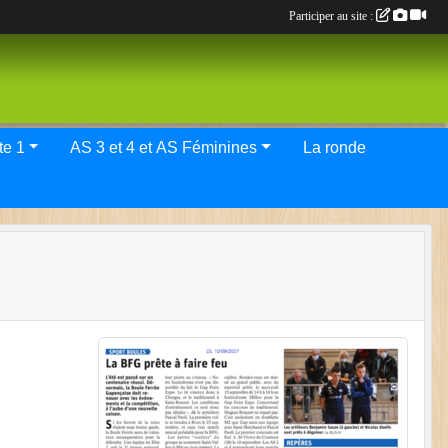
Participer au site :
tif Elite 1
AS 3 et 4 et AS Féminines
La ronde