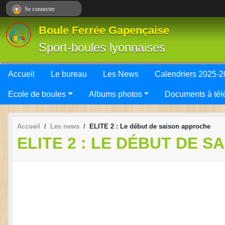
Panneau de gestion des cookies
Se connecter
Boule Ferrée Gapençaise
Sport-boules lyonnaises
Accueil
Le bureau
Les News
Calendriers 2025-
Ecole de boules
Albums photos
Documents à tél
Accueil
Les news
ELITE 2 : Le début de saison approche
ELITE 2 : LE DÉBUT DE 