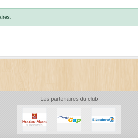
ires.
Les partenaires du club