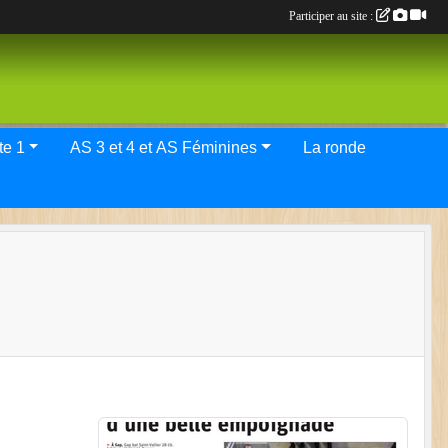
Participer au site :
tif Elite 1
AS 3 et 4 et AS Féminines
La ronde