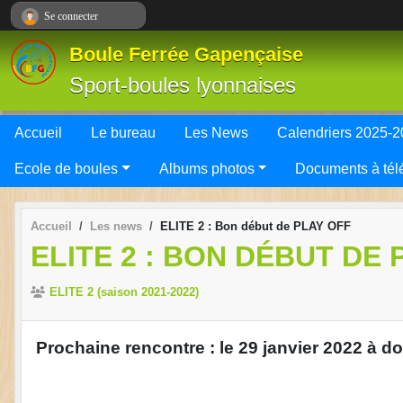
Panneau de gestion des cookies
Se connecter
Boule Ferrée Gapençaise
Sport-boules lyonnaises
Accueil
Le bureau
Les News
Calendriers 2025-
Ecole de boules
Albums photos
Documents à tél
Accueil
Les news
ELITE 2 : Bon début de PLAY OFF
ELITE 2 : BON DÉBUT DE 
ELITE 2 (saison 2021-2022)
Prochaine rencontre : le 29 janvier 2022 à