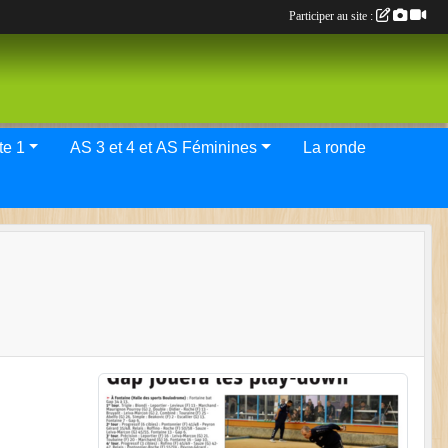
Participer au site :
tif Elite 1
AS 3 et 4 et AS Féminines
La ronde