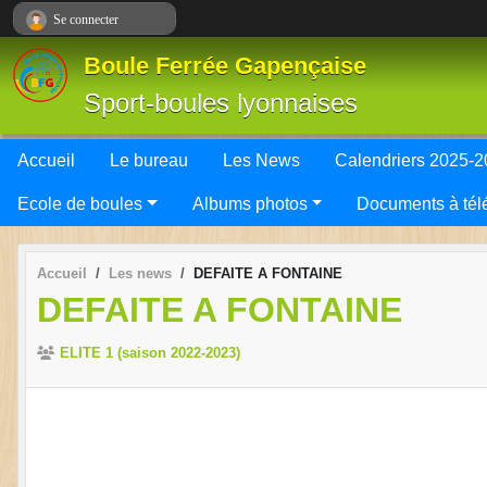
Panneau de gestion des cookies
Se connecter
Boule Ferrée Gapençaise
Sport-boules lyonnaises
Accueil
Le bureau
Les News
Calendriers 2025-
Ecole de boules
Albums photos
Documents à tél
Accueil
Les news
DEFAITE A FONTAINE
DEFAITE A FONTAINE
ELITE 1 (saison 2022-2023)