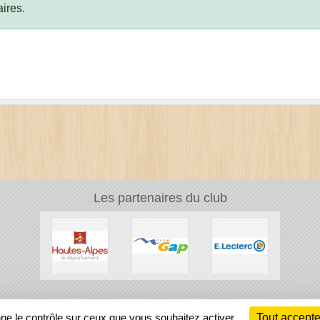
ires.
Les partenaires du club
Ch
nne le contrôle sur ceux que vous souhaitez activer
Tout accepte